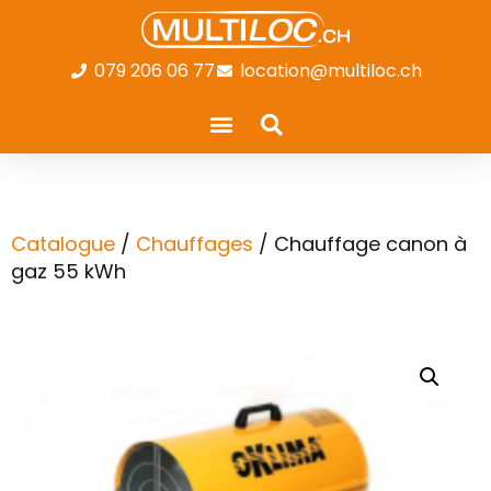
079 206 06 77
location@multiloc.ch
Catalogue
/
Chauffages
/ Chauffage canon à
gaz 55 kWh