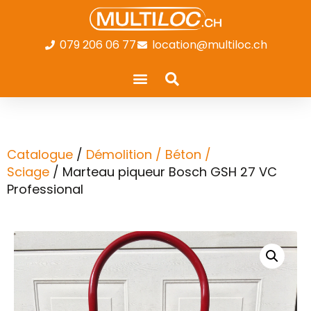
079 206 06 77
location@multiloc.ch
Catalogue
/
Démolition / Béton /
Sciage
/ Marteau piqueur Bosch GSH 27 VC
Professional